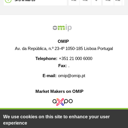
SPB M Mar-26
OMIP
Av. da República, n.º 23-4º 1050-185 Lisboa Portugal
Telephone:
+351 21 000 6000
Fax:
.
E-mail:
omip@omip.pt
Market Makers on OMIP
We use cookies on this site to enhance your user
HELP
CONTACT
CAREERS
WEB MAP
experience
LEGAL WARNING