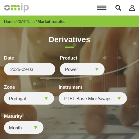
Skip
to
main
content
Breadcrumb
Home
Market results
OMIPData
Derivatives
Date
Product
Zone
Instrument
Maturity