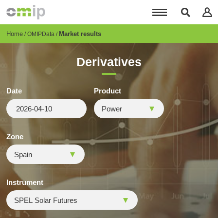
Skip
to
main
content
Breadcrumb
Home
Market results
OMIPData
Derivatives
Date
Product
Zone
Instrument