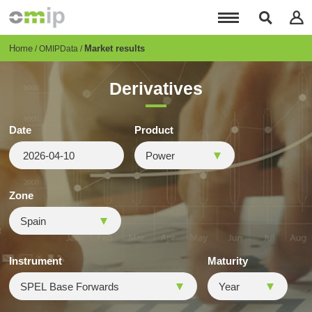
Skip
to
main
content
Breadcrumb
Home
Market results
OMIPData
Derivatives
Date
Product
Zone
Instrument
Maturity