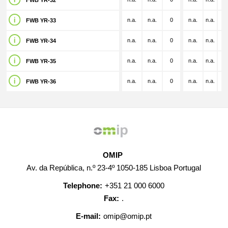
FWB YR-32
n.a.
n.a.
0
n.a.
n.a.
n.
FWB YR-33
n.a.
n.a.
0
n.a.
n.a.
n.
FWB YR-34
n.a.
n.a.
0
n.a.
n.a.
n.
FWB YR-35
n.a.
n.a.
0
n.a.
n.a.
n.
FWB YR-36
OMIP
Av. da República, n.º 23-4º 1050-185 Lisboa Portugal
Telephone:
+351 21 000 6000
Fax:
.
E-mail:
omip@omip.pt