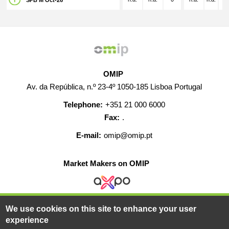
SPB M Oct-26
OMIP
Av. da República, n.º 23-4º 1050-185 Lisboa Portugal
Telephone:
+351 21 000 6000
Fax:
.
E-mail:
omip@omip.pt
Market Makers on OMIP
We use cookies on this site to enhance your user
HELP
CONTACT
CAREERS
WEB MAP
experience
LEGAL WARNING