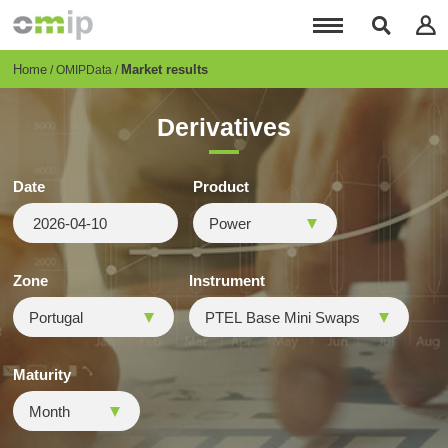
Skip
to
main
content
Breadcrumb
Home
Market results
OMIPData
Derivatives
Date
Product
Zone
Instrument
Maturity