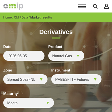
Skip
to
main
content
Breadcrumb
Home
Market results
OMIPData
Derivatives
Date
Product
Zone
Instrument
Maturity