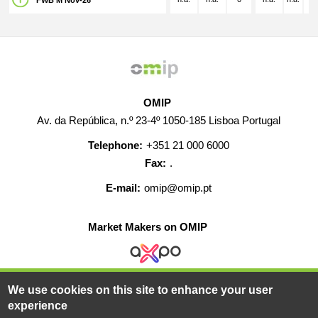
FWB M Nov-26
OMIP
Av. da República, n.º 23-4º 1050-185 Lisboa Portugal
Telephone:
+351 21 000 6000
Fax:
.
E-mail:
omip@omip.pt
Market Makers on OMIP
We use cookies on this site to enhance your user
HELP
CONTACT
CAREERS
WEB MAP
experience
LEGAL WARNING