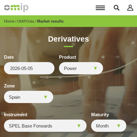
Skip
to
main
content
Breadcrumb
Home
Market results
OMIPData
Derivatives
Date
Product
Zone
Instrument
Maturity