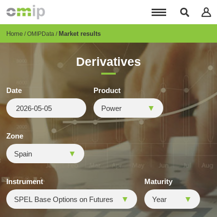
Skip
to
main
content
Breadcrumb
Home
Market results
OMIPData
Derivatives
Date
Product
Zone
Instrument
Maturity