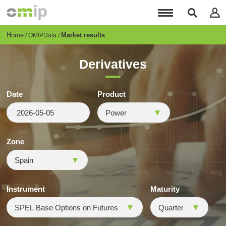
Skip
to
main
content
Breadcrumb
Home
Market results
OMIPData
Derivatives
Date
Product
Zone
Instrument
Maturity