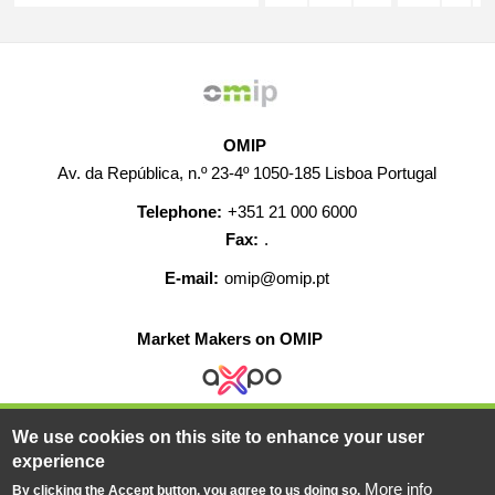
OMIP
Av. da República, n.º 23-4º 1050-185 Lisboa Portugal
Telephone:
+351 21 000 6000
Fax:
.
E-mail:
omip@omip.pt
Market Makers on OMIP
We use cookies on this site to enhance your user
HELP
CONTACT
CAREERS
WEB MAP
experience
LEGAL WARNING
More info
By clicking the Accept button, you agree to us doing so.