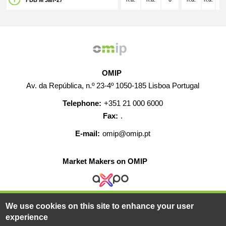
FDB M Jan-27
OMIP
Av. da República, n.º 23-4º 1050-185 Lisboa Portugal
Telephone:
+351 21 000 6000
Fax:
.
E-mail:
omip@omip.pt
Market Makers on OMIP
We use cookies on this site to enhance your user
HELP
CONTACT
CAREERS
WEB MAP
experience
LEGAL WARNING