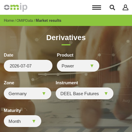
Skip
to
main
content
Breadcrumb
Home
Market results
OMIPData
Derivatives
Date
Product
Zone
Instrument
Maturity