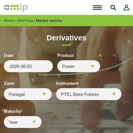
Skip
to
main
content
Breadcrumb
Home
Market results
OMIPData
Derivatives
Date
Product
Zone
Instrument
Maturity