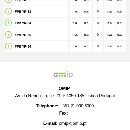
FPB YR-32
n.a.
n.a.
0
n.a.
n.a.
n.
FPB YR-33
n.a.
n.a.
0
n.a.
n.a.
n.
FPB YR-34
n.a.
n.a.
0
n.a.
n.a.
n.
FPB YR-35
n.a.
n.a.
0
n.a.
n.a.
n.
FPB YR-36
OMIP
Av. da República, n.º 23-4º 1050-185 Lisboa Portugal
Telephone:
+351 21 000 6000
Fax:
.
E-mail:
omip@omip.pt