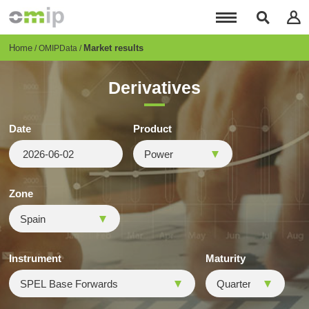
Skip
to
main
content
Breadcrumb
Home
Market results
OMIPData
Derivatives
Date
Product
Zone
Instrument
Maturity