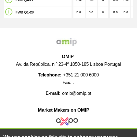
FWB Q4-27
n.a.
n.a.
0
n.a.
n.a.
n.
FWB Q1-28
OMIP
Av. da República, n.º 23-4º 1050-185 Lisboa Portugal
Telephone:
+351 21 000 6000
Fax:
.
E-mail:
omip@omip.pt
Market Makers on OMIP