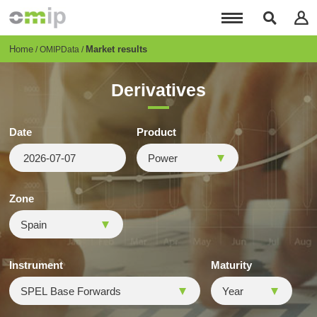
Skip
to
main
content
Breadcrumb
Home
Market results
OMIPData
Derivatives
Date
Product
Zone
Instrument
Maturity