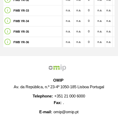
FWB YR-32
n.a.
n.a.
0
n.a.
n.a.
n.
FWB YR-33
n.a.
n.a.
0
n.a.
n.a.
n.
FWB YR-34
n.a.
n.a.
0
n.a.
n.a.
n.
FWB YR-35
n.a.
n.a.
0
n.a.
n.a.
n.
FWB YR-36
OMIP
Av. da República, n.º 23-4º 1050-185 Lisboa Portugal
Telephone:
+351 21 000 6000
Fax:
.
E-mail:
omip@omip.pt