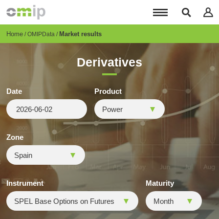
Skip
to
main
content
Breadcrumb
Home
Market results
OMIPData
Derivatives
Date
Product
Zone
Instrument
Maturity