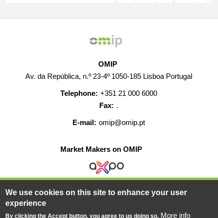
OMIP
Av. da República, n.º 23-4º 1050-185 Lisboa Portugal
Telephone:
+351 21 000 6000
Fax:
.
E-mail:
omip@omip.pt
Market Makers on OMIP
We use cookies on this site to enhance your user
HELP
CONTACT
CAREERS
WEB MAP
experience
LEGAL WARNING
More info
By clicking the Accept button, you agree to us doing so.