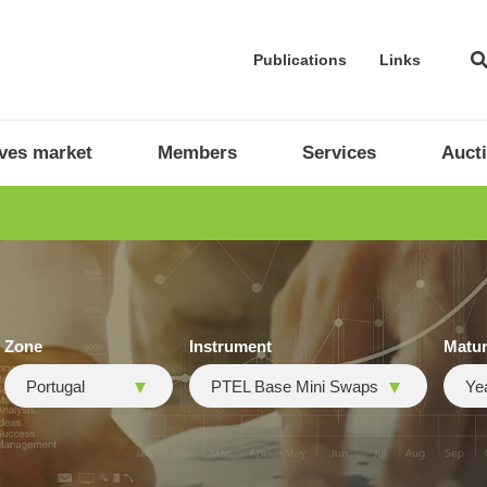
Publications
Links
ives market
Members
Services
Auct
Zone
Instrument
Matur
Portugal
PTEL Base Mini Swaps
Ye