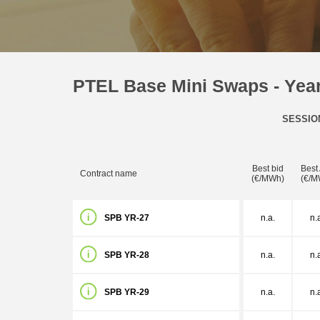
PTEL Base Mini Swaps - Yea
SESSIO
Best bid
Best
Contract name
(€/MWh)
(€/M
SPB YR-27
n.a.
n.
SPB YR-28
n.a.
n.
SPB YR-29
n.a.
n.