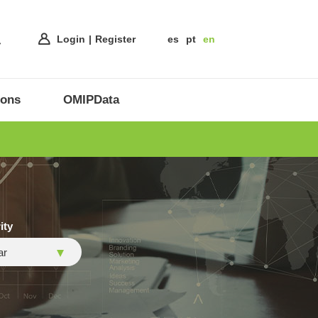
Login
Register
es
pt
en
ions
OMIPData
ity
ar