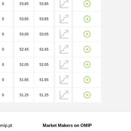
0
53.85
53.85
0
53.65
53.65
0
53.05
53.05
0
52.45
52.45
0
52.05
52.05
0
51.65
51.65
0
51.25
51.25
mip.pt
Market Makers on OMIP