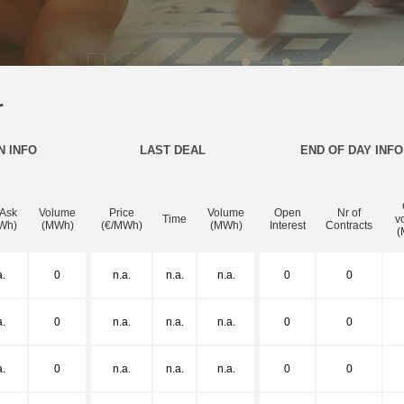
r
N INFO
LAST DEAL
END OF DAY INFO
 Ask
Volume
Price
Volume
Open
Nr of
Time
v
Wh)
(MWh)
(€/MWh)
(MWh)
Interest
Contracts
(
a.
0
n.a.
n.a.
n.a.
0
0
a.
0
n.a.
n.a.
n.a.
0
0
a.
0
n.a.
n.a.
n.a.
0
0