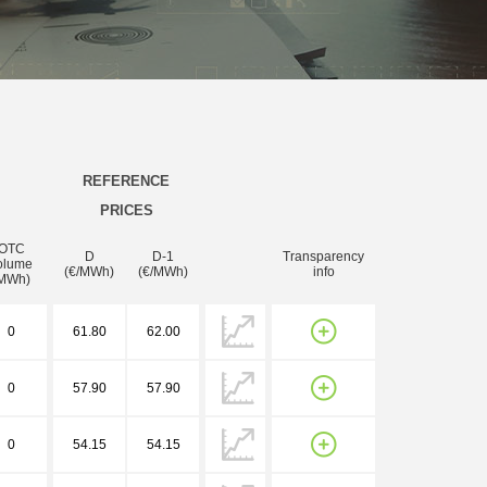
REFERENCE
PRICES
OTC
D
D-1
Transparency
olume
(€/MWh)
(€/MWh)
info
MWh)
0
61.80
62.00
0
57.90
57.90
0
54.15
54.15