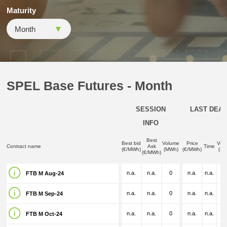
Maturity
SPEL Base Futures - Month
SESSION
LAST DEAL
INFO
Best
Best bid
Volume
Price
Vol
Contract name
Ask
Time
(€/MWh)
(MWh)
(€/MWh)
(M
(€/MWh)
n.a.
n.a.
0
n.a.
n.a.
n.
FTB M Aug-24
n.a.
n.a.
0
n.a.
n.a.
n.
FTB M Sep-24
n.a.
n.a.
0
n.a.
n.a.
n.
FTB M Oct-24