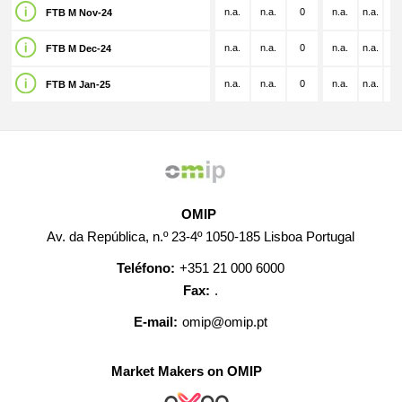
n.a.
n.a.
0
n.a.
n.a.
n.
FTB M Nov-24
n.a.
n.a.
0
n.a.
n.a.
n.
FTB M Dec-24
n.a.
n.a.
0
n.a.
n.a.
n.
FTB M Jan-25
OMIP
Av. da República, n.º 23-4º 1050-185 Lisboa Portugal
Teléfono:
+351 21 000 6000
Fax:
.
E-mail:
omip@omip.pt
Market Makers on OMIP