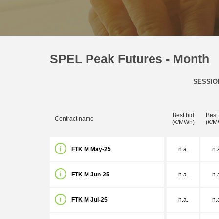
SPEL Peak Futures - Month
SESSIO
Best bid
Best
Contract name
(€/MWh)
(€/M
FTK M May-25
n.a.
n.
FTK M Jun-25
n.a.
n.
FTK M Jul-25
n.a.
n.