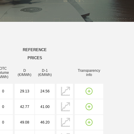
REFERENCE
PRICES
OTC
D
D-1
Transparency
olume
(€/MWh)
(€/MWh)
info
MWh)
0
29.13
24.56
0
42.77
41.00
0
49.08
46.20