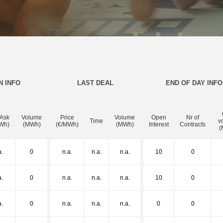
N INFO
LAST DEAL
END OF DAY INFO
 Ask
Volume
Price
Volume
Open
Nr of
Time
v
Wh)
(MWh)
(€/MWh)
(MWh)
Interest
Contracts
(
a.
0
n.a.
n.a.
n.a.
10
0
a.
0
n.a.
n.a.
n.a.
10
0
a.
0
n.a.
n.a.
n.a.
0
0