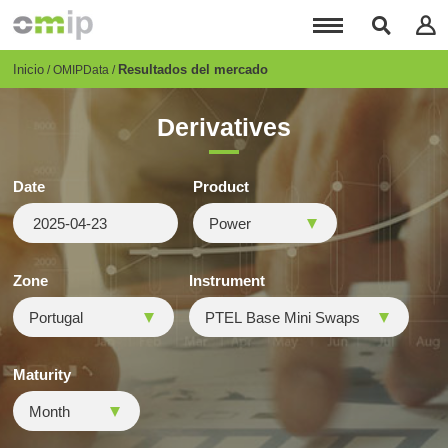
Pasar
al
contenido
principal
Breadcrumb
Inicio
Resultados del mercado
OMIPData
Derivatives
Date
Product
Zone
Instrument
Maturity