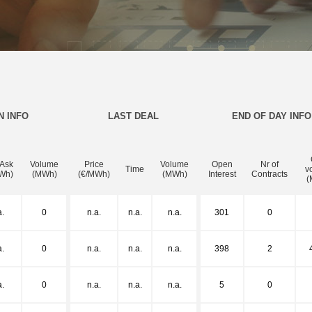
N INFO
LAST DEAL
END OF DAY INFO
 Ask
Volume
Price
Volume
Open
Nr of
Time
v
Wh)
(MWh)
(€/MWh)
(MWh)
Interest
Contracts
(
a.
0
n.a.
n.a.
n.a.
301
0
a.
0
n.a.
n.a.
n.a.
398
2
a.
0
n.a.
n.a.
n.a.
5
0