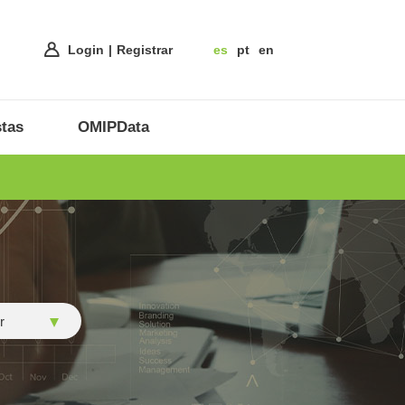
Login
Registrar
es
pt
en
tas
OMIPData
r