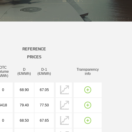
REFERENCE
PRICES
OTC
D
D-1
Transparency
olume
(€/MWh)
(€/MWh)
info
MWh)
0
68.90
67.05
4418
79.40
77.50
0
68.50
67.65