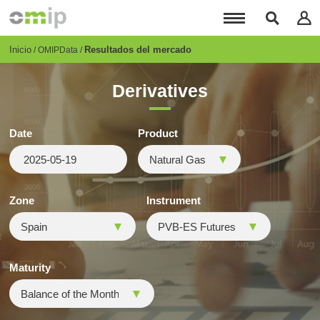
Pasar
al
contenido
principal
Breadcrumb
Inicio
Resultados del mercado
OMIPData
Derivatives
Date
Product
Zone
Instrument
Maturity