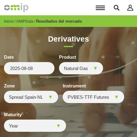
Pasar
al
contenido
principal
Breadcrumb
Inicio
Resultados del mercado
OMIPData
Derivatives
Date
Product
Zone
Instrument
Maturity