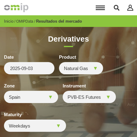
Pasar
al
contenido
principal
Breadcrumb
Inicio
Resultados del mercado
OMIPData
Derivatives
Date
Product
Zone
Instrument
Maturity