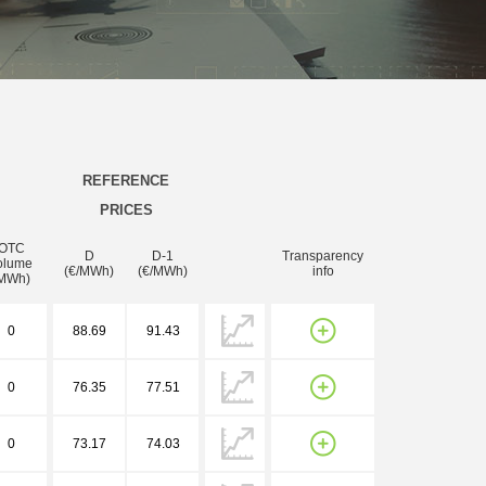
REFERENCE
PRICES
OTC
D
D-1
Transparency
olume
(€/MWh)
(€/MWh)
info
MWh)
0
88.69
91.43
0
76.35
77.51
0
73.17
74.03