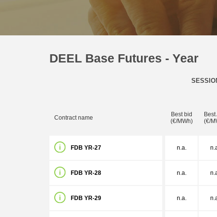
DEEL Base Futures - Year
SESSIO
Best bid
Best
Contract name
(€/MWh)
(€/M
FDB YR-27
n.a.
n.
FDB YR-28
n.a.
n.
FDB YR-29
n.a.
n.