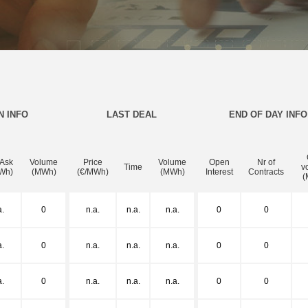
N INFO
LAST DEAL
END OF DAY INFO
 Ask
Volume
Price
Volume
Open
Nr of
Time
v
Wh)
(MWh)
(€/MWh)
(MWh)
Interest
Contracts
(
a.
0
n.a.
n.a.
n.a.
0
0
a.
0
n.a.
n.a.
n.a.
0
0
a.
0
n.a.
n.a.
n.a.
0
0