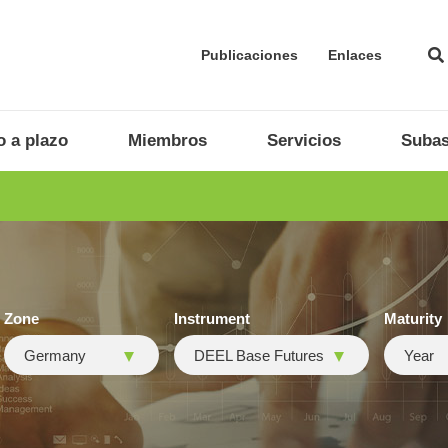
Publicaciones
Enlaces
 a plazo
Miembros
Servicios
Subas
Zone
Instrument
Maturity
Germany
DEEL Base Futures
Year