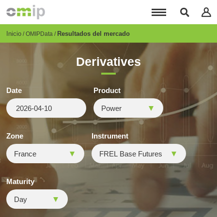
Pasar
al
contenido
principal
Breadcrumb
Inicio
Resultados del mercado
OMIPData
Derivatives
Date
Product
Zone
Instrument
Maturity