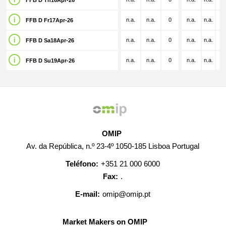
FFB D Th16Apr-26
n.a.
n.a.
0
n.a.
n.a.
n.
FFB D Fr17Apr-26
n.a.
n.a.
0
n.a.
n.a.
n.
FFB D Sa18Apr-26
n.a.
n.a.
0
n.a.
n.a.
n.
FFB D Su19Apr-26
OMIP
Av. da República, n.º 23-4º 1050-185 Lisboa Portugal
Teléfono:
+351 21 000 6000
Fax:
.
E-mail:
omip@omip.pt
Market Makers on OMIP