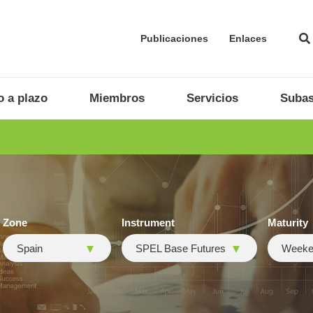
Publicaciones
Enlaces
 a plazo
Miembros
Servicios
Subas
Zone
Instrument
Maturity
Spain
SPEL Base Futures
Weeke