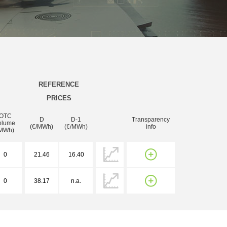
REFERENCE
PRICES
OTC
D
D-1
Transparency
olume
(€/MWh)
(€/MWh)
info
MWh)
0
21.46
16.40
0
38.17
n.a.