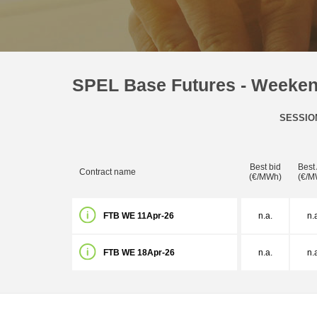
SPEL Base Futures - Weeke
SESSIO
Best bid
Best
Contract name
(€/MWh)
(€/M
FTB WE 11Apr-26
n.a.
n.
FTB WE 18Apr-26
n.a.
n.