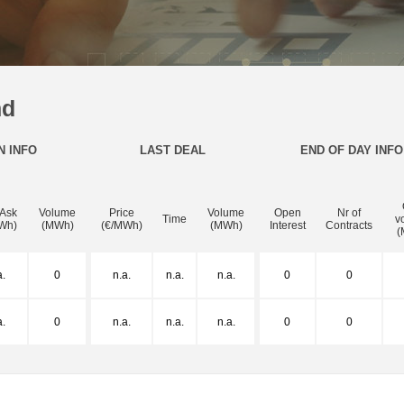
nd
N INFO
LAST DEAL
END OF DAY INFO
 Ask
Volume
Price
Volume
Open
Nr of
Time
v
Wh)
(MWh)
(€/MWh)
(MWh)
Interest
Contracts
(
a.
0
n.a.
n.a.
n.a.
0
0
a.
0
n.a.
n.a.
n.a.
0
0