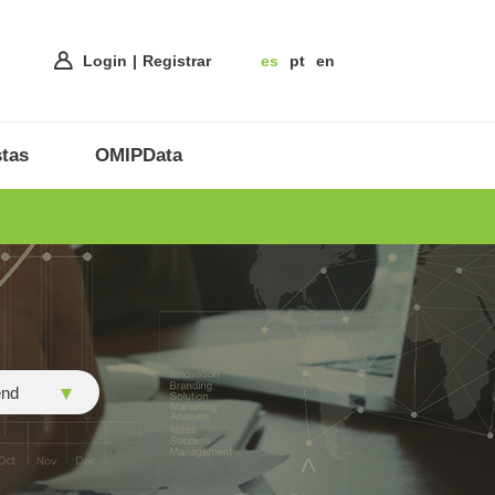
Login
Registrar
es
pt
en
tas
OMIPData
nd