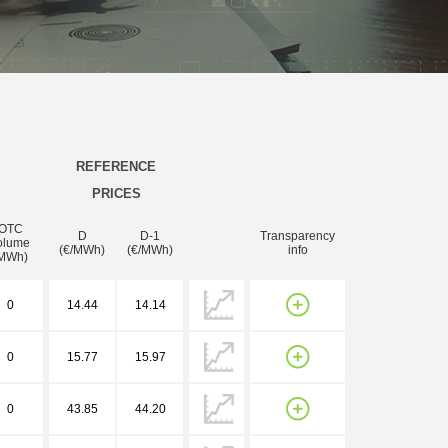
REFERENCE
PRICES
OTC
D
D-1
Transparency
olume
(€/MWh)
(€/MWh)
info
MWh)
0
14.44
14.14
0
15.77
15.97
0
43.85
44.20