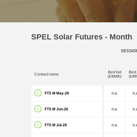
SPEL Solar Futures - Month
SESSIO
Best bid
Best
Contract name
(€/MWh)
(€/M
FTS M May-26
n.a.
n.
FTS M Jun-26
n.a.
n.
FTS M Jul-26
n.a.
n.