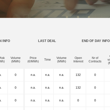
N INFO
LAST DEAL
END OF DAY INFO
 Ask
Volume
Price
Volume
Open
Nr of
Time
v
Wh)
(MWh)
(€/MWh)
(MWh)
Interest
Contracts
(
a.
0
n.a.
n.a.
n.a.
132
0
a.
0
n.a.
n.a.
n.a.
132
0
a.
0
n.a.
n.a.
n.a.
0
0