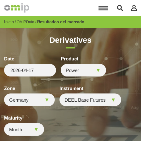
Pasar
al
contenido
principal
Breadcrumb
Inicio
Resultados del mercado
OMIPData
Derivatives
Date
Product
Zone
Instrument
Maturity