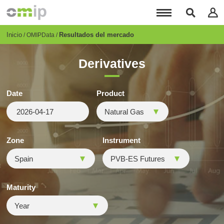
Pasar
al
contenido
principal
Breadcrumb
Inicio
Resultados del mercado
OMIPData
Derivatives
Date
Product
Zone
Instrument
Maturity