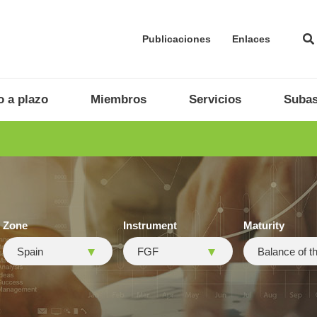
Publicaciones
Enlaces
 a plazo
Miembros
Servicios
Subas
Zone
Instrument
Maturity
Spain
FGF
Balance of t