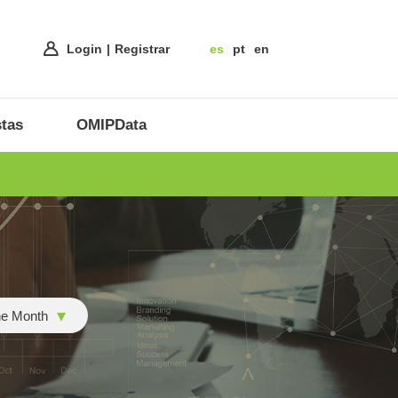
Login
Registrar
es
pt
en
tas
OMIPData
he Month