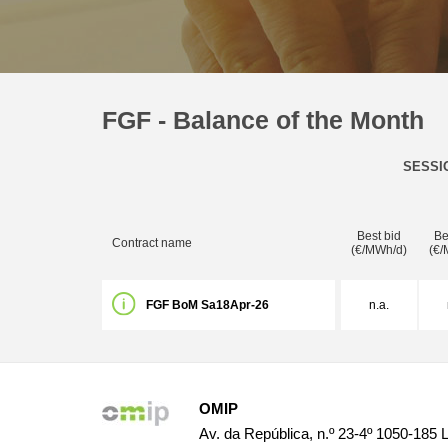
FGF - Balance of the Month
SESSI
Best bid
Be
Contract name
(€/MWh/d)
(€/
FGF BoM Sa18Apr-26
n.a.
OMIP
Av. da República, n.º 23-4º 1050-185 