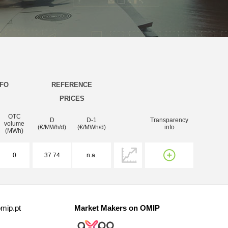
NFO
REFERENCE
PRICES
OTC
D
D-1
Transparency
volume
(€/MWh/d)
(€/MWh/d)
info
(MWh)
0
37.74
n.a.
mip.pt
Market Makers on OMIP