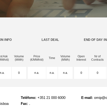
ON INFO
LAST DEAL
END OF DAY I
st Ask
Volume
Price
Volume
Open
Nr of
Time
MWh/d)
(MWh)
(€/MWh/d)
(MWh)
Interest
Contracts
n.a.
0
n.a.
n.a.
n.a.
0
0
Teléfono:
+351 21 000 6000
E-mail:
omip@o
Lisboa
Fax:
.