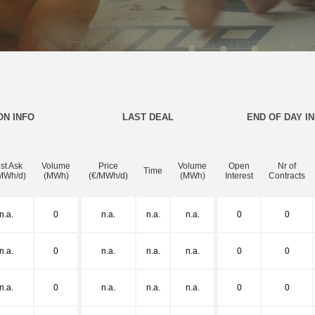
ON INFO
LAST DEAL
END OF DAY I
st Ask
Volume
Price
Volume
Open
Nr of
Time
MWh/d)
(MWh)
(€/MWh/d)
(MWh)
Interest
Contracts
n.a.
0
n.a.
n.a.
n.a.
0
0
n.a.
0
n.a.
n.a.
n.a.
0
0
n.a.
0
n.a.
n.a.
n.a.
0
0