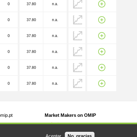
0
37.80
n.a.
0
37.80
n.a.
0
37.80
n.a.
0
37.80
n.a.
0
37.80
n.a.
0
37.80
n.a.
mip.pt
Market Makers on OMIP
Aceptar
No, gracias