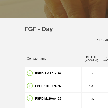
FGF - Day
SESSI
Best bid
Be
Contract name
(€/MWh/d)
(€/
FGF D Sa18Apr-26
n.a.
FGF D Su19Apr-26
n.a.
FGF D Mo20Apr-26
n.a.