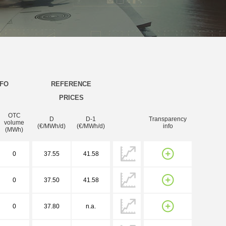
NFO
REFERENCE
PRICES
OTC
D
D-1
Transparency
volume
(€/MWh/d)
(€/MWh/d)
info
(MWh)
0
37.55
41.58
0
37.50
41.58
0
37.80
n.a.