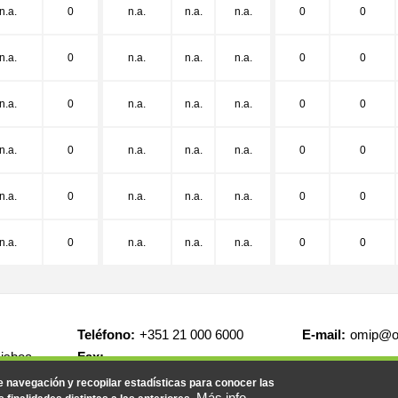
n.a.
0
n.a.
n.a.
n.a.
0
0
n.a.
0
n.a.
n.a.
n.a.
0
0
n.a.
0
n.a.
n.a.
n.a.
0
0
n.a.
0
n.a.
n.a.
n.a.
0
0
n.a.
0
n.a.
n.a.
n.a.
0
0
n.a.
0
n.a.
n.a.
n.a.
0
0
Teléfono:
+351 21 000 6000
E-mail:
omip@o
Lisboa
Fax:
.
de navegación y recopilar estadísticas para conocer las
Más info