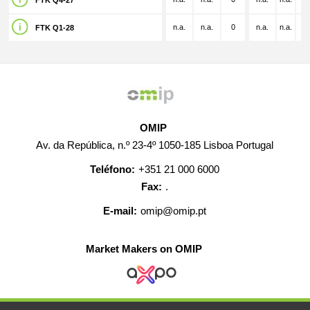
FTK Q4-27
n.a.
n.a.
0
n.a.
n.a.
n.
FTK Q1-28
OMIP
Av. da República, n.º 23-4º 1050-185 Lisboa Portugal
Teléfono:
+351 21 000 6000
Fax:
.
E-mail:
omip@omip.pt
Market Makers on OMIP