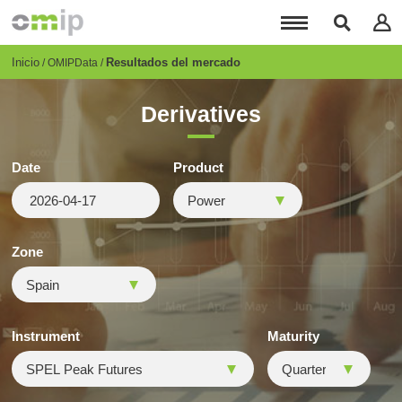
Pasar
al
contenido
principal
Breadcrumb
Inicio
Resultados del mercado
OMIPData
Derivatives
Date
Product
Zone
Instrument
Maturity