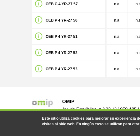
OEB C 4 YR-27 57
n.a.
n.
OEB P 4 YR-27 50
n.a.
n.
OEB P 4 YR-27 51
n.a.
n.
OEB P 4 YR-27 52
n.a.
n.
OEB P 4 YR-27 53
n.a.
n.
OMIP
Av. da República, n.º 23-4º 1050-185 
Portugal
Este sitio utiliza cookies para mejorar su experiencia 
visitas al sitio web. En ningún caso se utilizan para otra
© 2019-2026 - Todos los derechos reservados