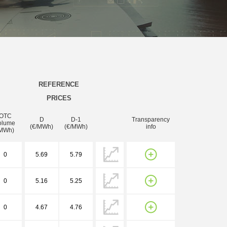
REFERENCE
PRICES
OTC
D
D-1
Transparency
olume
(€/MWh)
(€/MWh)
info
MWh)
0
5.69
5.79
0
5.16
5.25
0
4.67
4.76