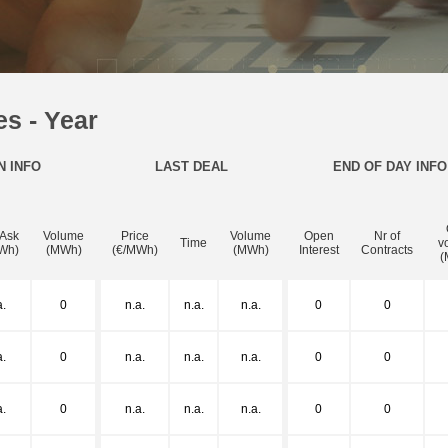
s - Year
N INFO
LAST DEAL
END OF DAY INFO
 Ask
Volume
Price
Volume
Open
Nr of
Time
v
Wh)
(MWh)
(€/MWh)
(MWh)
Interest
Contracts
(
a.
0
n.a.
n.a.
n.a.
0
0
a.
0
n.a.
n.a.
n.a.
0
0
a.
0
n.a.
n.a.
n.a.
0
0