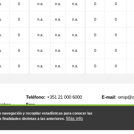
a.
0
n.a.
n.a.
n.a.
0
0
a.
0
n.a.
n.a.
n.a.
0
0
a.
0
n.a.
n.a.
n.a.
0
0
a.
0
n.a.
n.a.
n.a.
0
0
a.
0
n.a.
n.a.
n.a.
0
0
Teléfono:
+351 21 000 6000
E-mail:
omip@o
Lisboa
Fax:
.
de navegación y recopilar estadísticas para conocer las
Más info
s finalidades distintas a las anteriores.
AYUDA
CONTACTO
EMPLEO
MAPA WEB
INF