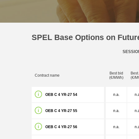
SPEL Base Options on Future
SESSIO
Best bid
Best
Contract name
(€/MWh)
(€/M
OEB C 4 YR-27 54
n.a.
n.
OEB C 4 YR-27 55
n.a.
n.
OEB C 4 YR-27 56
n.a.
n.