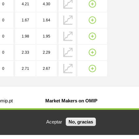
0
4.21
4.30
0
1.67
1.64
0
1.98
1.95
0
2.33
2.29
0
2.71
2.67
mip.pt
Market Makers on OMIP
Aceptar
No, gracias
Powered BY
ORMACIÓN LEGAL