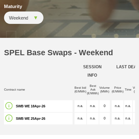
Maturity
SPEL Base Swaps - Weekend
SESSION
LAST DEAL
INFO
Best
Best bid
Volume
Price
Vol
Contract name
Ask
Time
(€/MWh)
(MWh)
(€/MWh)
(M
(€/MWh)
n.a.
n.a.
0
n.a.
n.a.
n.
SWB WE 18Apr-26
n.a.
n.a.
0
n.a.
n.a.
n.
SWB WE 25Apr-26