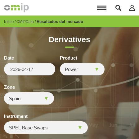
Pasar
al
contenido
principal
Breadcrumb
Inicio
Resultados del mercado
OMIPData
Derivatives
Date
Product
Zone
Instrument