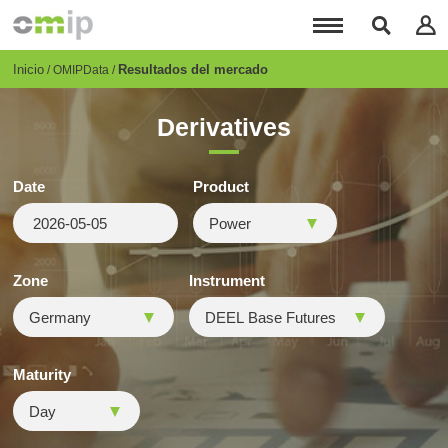
Pasar
al
contenido
principal
Breadcrumb
Inicio
Resultados del mercado
OMIPData
Derivatives
Date
Product
Zone
Instrument
Maturity