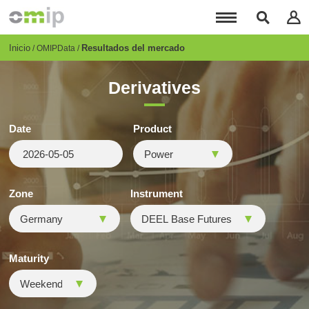
Pasar
al
contenido
principal
Breadcrumb
Inicio
Resultados del mercado
OMIPData
Derivatives
Date
Product
Zone
Instrument
Maturity