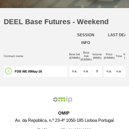
DEEL Base Futures - Weekend
SESSION
LAST DEAL
INFO
Best
Best bid
Volume
Price
Vol
Contract name
Ask
Time
(€/MWh)
(MWh)
(€/MWh)
(M
(€/MWh)
n.a.
n.a.
0
n.a.
n.a.
n.
FDB WE 09May-26
OMIP
Av. da República, n.º 23-4º 1050-185 Lisboa Portugal