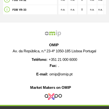
FDB YR-32
n.a.
n.a.
0
n.a.
n.a.
n.
FDB YR-33
OMIP
Av. da República, n.º 23-4º 1050-185 Lisboa Portugal
Teléfono:
+351 21 000 6000
Fax:
.
E-mail:
omip@omip.pt
Market Makers on OMIP