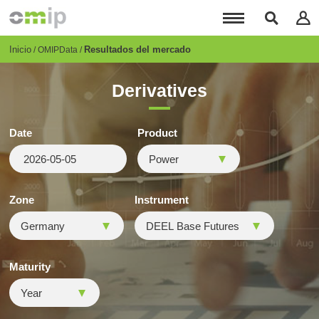
Pasar
al
contenido
principal
Breadcrumb
Inicio
Resultados del mercado
OMIPData
Derivatives
Date
Product
Zone
Instrument
Maturity