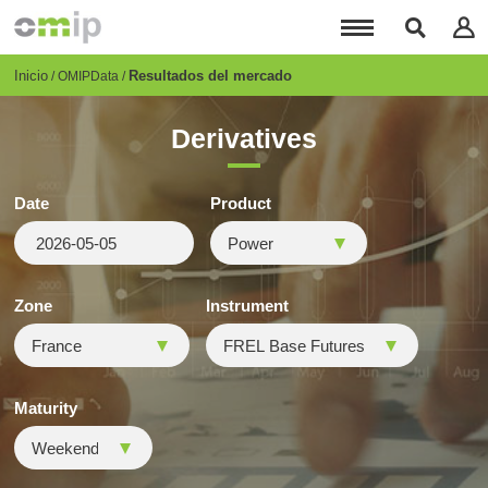
Pasar
al
contenido
principal
Breadcrumb
Inicio
Resultados del mercado
OMIPData
Derivatives
Date
Product
Zone
Instrument
Maturity