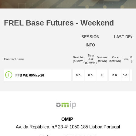
FREL Base Futures - Weekend
SESSION
LAST DEAL
INFO
Best
Best bid
Volume
Price
Vol
Contract name
Ask
Time
(€/MWh)
(MWh)
(€/MWh)
(M
(€/MWh)
n.a.
n.a.
0
n.a.
n.a.
n.
FFB WE 09May-26
OMIP
Av. da República, n.º 23-4º 1050-185 Lisboa Portugal