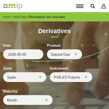
Pasar
al
contenido
principal
Breadcrumb
Inicio
Resultados del mercado
OMIPData
Derivatives
Date
Product
Zone
Instrument
Maturity