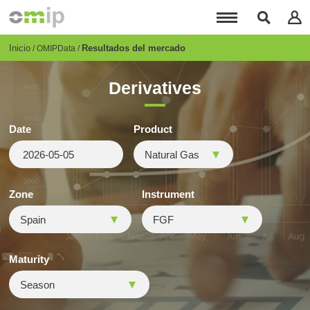
Pasar
al
contenido
principal
Breadcrumb
Inicio
Resultados del mercado
OMIPData
Derivatives
Date
Product
Zone
Instrument
Maturity