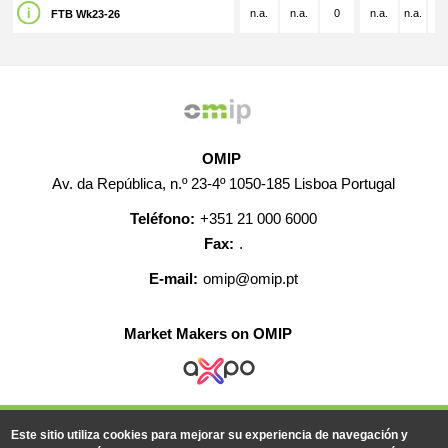
n.a.
n.a.
0
n.a.
n.a.
n.
FTB Wk23-26
OMIP
Av. da República, n.º 23-4º 1050-185 Lisboa Portugal
Teléfono:
+351 21 000 6000
Fax:
.
E-mail:
omip@omip.pt
Market Makers on OMIP
AYUDA
CONTACTO
EMPLEO
MAPA WEB
Este sitio utiliza cookies para mejorar su experiencia de navegación y