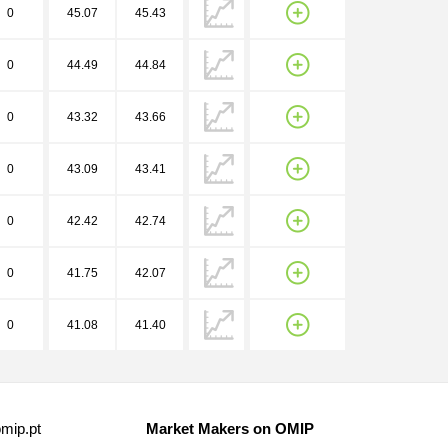
0
45.07
45.43
0
44.49
44.84
0
43.32
43.66
0
43.09
43.41
0
42.42
42.74
0
41.75
42.07
0
41.08
41.40
mip.pt
Market Makers on OMIP