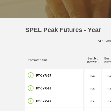
SPEL Peak Futures - Year
SESSIO
Best bid
Best
Contract name
(€/MWh)
(€/M
FTK YR-27
n.a.
n.
FTK YR-28
n.a.
n.
FTK YR-29
n.a.
n.