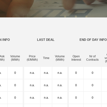
N INFO
LAST DEAL
END OF DAY INFO
 Ask
Volume
Price
Volume
Open
Nr of
Time
v
Wh)
(MWh)
(€/MWh)
(MWh)
Interest
Contracts
(
a.
0
n.a.
n.a.
n.a.
0
0
a.
0
n.a.
n.a.
n.a.
0
0
a.
0
n.a.
n.a.
n.a.
0
0