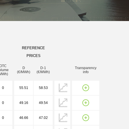
REFERENCE
PRICES
OTC
D
D-1
Transparency
olume
(€/MWh)
(€/MWh)
info
MWh)
0
55.51
58.53
0
49.16
49.54
0
46.66
47.02