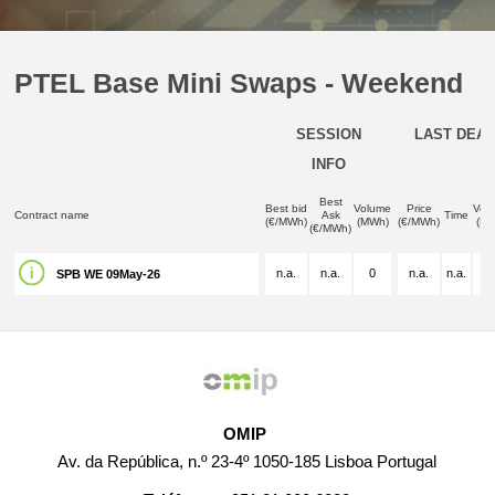
PTEL Base Mini Swaps - Weekend
SESSION
LAST DEAL
INFO
Best
Best bid
Volume
Price
Vol
Contract name
Ask
Time
(€/MWh)
(MWh)
(€/MWh)
(M
(€/MWh)
n.a.
n.a.
0
n.a.
n.a.
n.
SPB WE 09May-26
OMIP
Av. da República, n.º 23-4º 1050-185 Lisboa Portugal