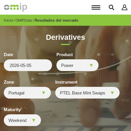
Pasar
al
contenido
principal
Breadcrumb
Inicio
Resultados del mercado
OMIPData
Derivatives
Date
Product
Zone
Instrument
Maturity