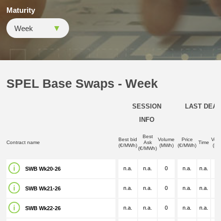
Maturity
SPEL Base Swaps - Week
SESSION
LAST DEAL
INFO
Best
Best bid
Volume
Price
Vol
Contract name
Ask
Time
(€/MWh)
(MWh)
(€/MWh)
(M
(€/MWh)
n.a.
n.a.
0
n.a.
n.a.
n.
SWB Wk20-26
n.a.
n.a.
0
n.a.
n.a.
n.
SWB Wk21-26
n.a.
n.a.
0
n.a.
n.a.
n.
SWB Wk22-26