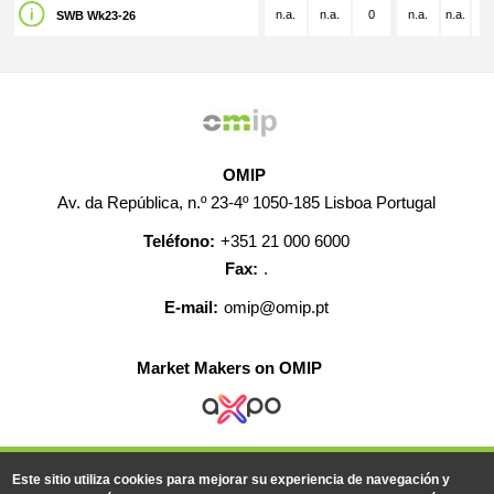
n.a.
n.a.
0
n.a.
n.a.
n.
SWB Wk23-26
OMIP
Av. da República, n.º 23-4º 1050-185 Lisboa Portugal
Teléfono:
+351 21 000 6000
Fax:
.
E-mail:
omip@omip.pt
Market Makers on OMIP
AYUDA
CONTACTO
EMPLEO
MAPA WEB
Este sitio utiliza cookies para mejorar su experiencia de navegación y