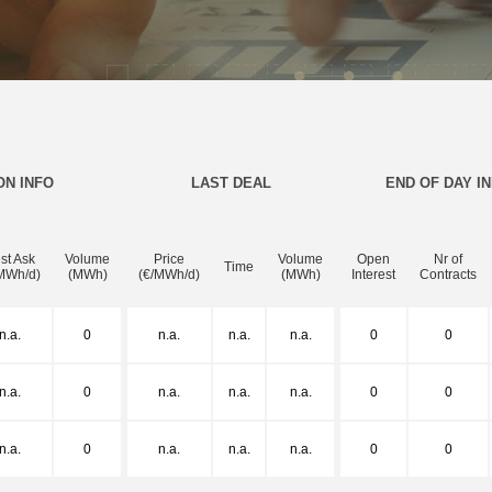
ON INFO
LAST DEAL
END OF DAY I
st Ask
Volume
Price
Volume
Open
Nr of
Time
MWh/d)
(MWh)
(€/MWh/d)
(MWh)
Interest
Contracts
n.a.
0
n.a.
n.a.
n.a.
0
0
n.a.
0
n.a.
n.a.
n.a.
0
0
n.a.
0
n.a.
n.a.
n.a.
0
0