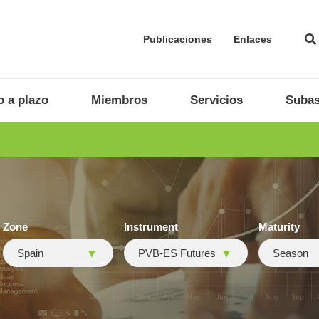
Publicaciones
Enlaces
 a plazo
Miembros
Servicios
Subas
Zone
Instrument
Maturity
Spain
PVB-ES Futures
Season