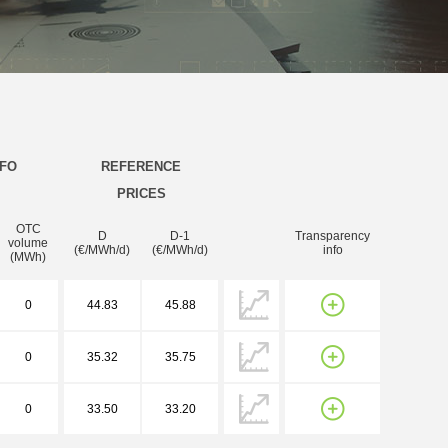
NFO
REFERENCE
PRICES
OTC
D
D-1
Transparency
volume
(€/MWh/d)
(€/MWh/d)
info
(MWh)
0
44.83
45.88
0
35.32
35.75
0
33.50
33.20