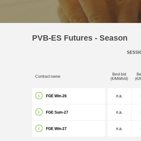
PVB-ES Futures - Season
SESSI
Best bid
Be
Contract name
(€/MWh/d)
(€/
FGE Win-26
n.a.
FGE Sum-27
n.a.
FGE Win-27
n.a.