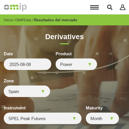
Pasar
al
contenido
principal
Breadcrumb
Inicio
Resultados del mercado
OMIPData
Derivatives
Date
Product
Zone
Instrument
Maturity