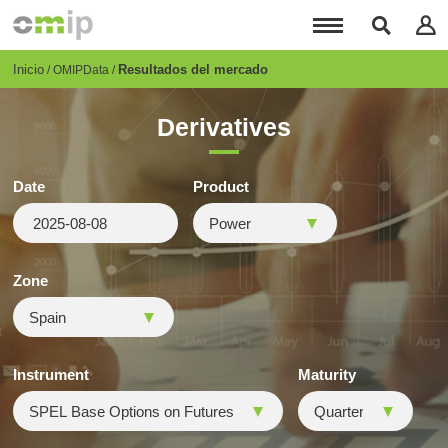
Pasar
al
contenido
principal
Breadcrumb
Inicio
Resultados del mercado
OMIPData
Derivatives
Date
Product
Zone
Instrument
Maturity