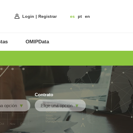
Login
Registrar
es
pt
en
tas
OMIPData
Contrato
na opción
Elige una opción