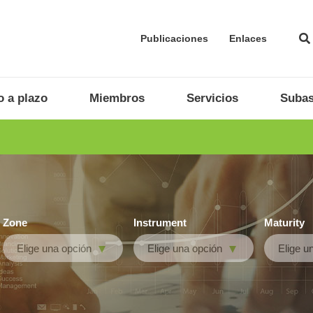
Publicaciones
Enlaces
 a plazo
Miembros
Servicios
Subas
Zone
Instrument
Maturity
Elige una opción
Elige una opción
Elige u