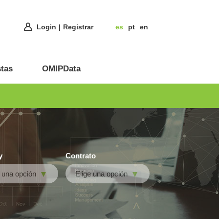
Login
Registrar
es
pt
en
tas
OMIPData
y
Contrato
e una opción
Elige una opción