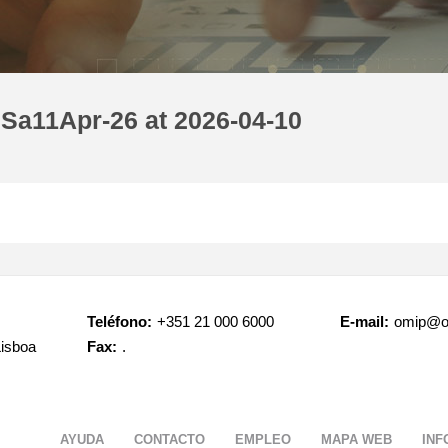
 Sa11Apr-26 at 2026-04-10
Teléfono:
+351 21 000 6000
E-mail:
omip@o
Lisboa
Fax:
.
AYUDA
CONTACTO
EMPLEO
MAPA WEB
INF