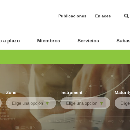
Publicaciones
Enlaces
 a plazo
Miembros
Servicios
Subas
Zone
Instrument
Maturit
Elige una opción
Elige una opción
Elig