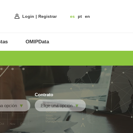
Login
Registrar
es
pt
en
tas
OMIPData
Contrato
na opción
Elige una opción