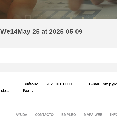
 We14May-25 at 2025-05-09
Teléfono:
+351 21 000 6000
E-mail:
omip@o
Lisboa
Fax:
.
AYUDA
CONTACTO
EMPLEO
MAPA WEB
INF