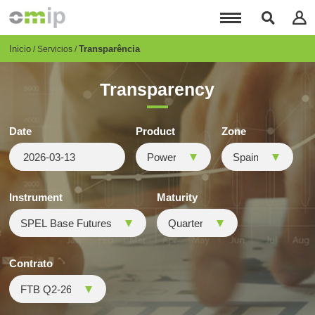
Pasar
al
contenido
principal
Breadcrumb
Inicio
Transparência
Servicios
Transparency
Date
Product
Zone
Instrument
Maturity
Contrato