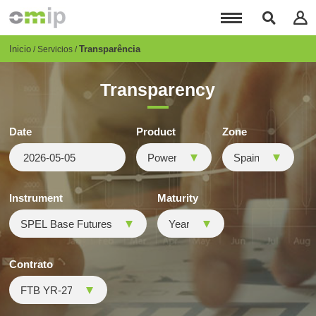
Pasar
al
contenido
principal
Breadcrumb
Inicio
Transparência
Servicios
Transparency
Date
Product
Zone
Instrument
Maturity
Contrato